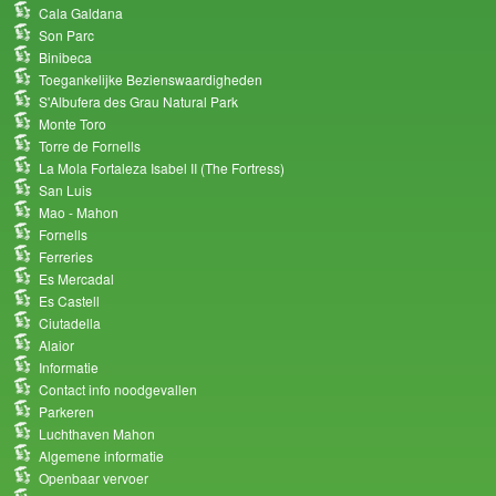
Cala Galdana
Son Parc
Binibeca
Toegankelijke Bezienswaardigheden
S'Albufera des Grau Natural Park
Monte Toro
Torre de Fornells
La Mola Fortaleza Isabel II (The Fortress)
San Luis
Mao - Mahon
Fornells
Ferreries
Es Mercadal
Es Castell
Ciutadella
Alaior
Informatie
Contact info noodgevallen
Parkeren
Luchthaven Mahon
Algemene informatie
Openbaar vervoer