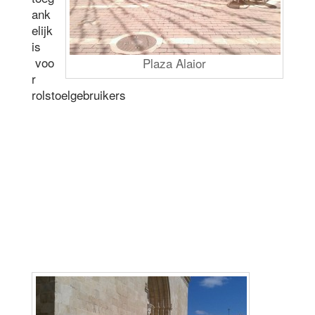
ank
elijk
is
voo
Plaza Alaior
r
rolstoelgebruikers