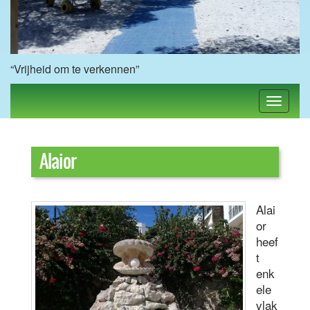
“Vrijheid om te verkennen”
Alaior
Alai
or
heef
t
enk
ele
vlak