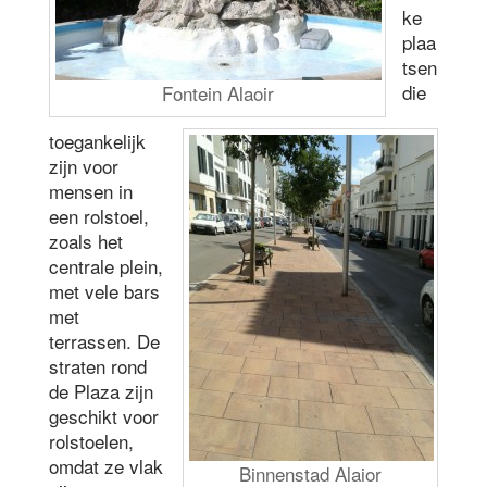
ke
plaa
tsen
die
Fontein Alaoir
toegankelijk
zijn voor
mensen in
een rolstoel,
zoals het
centrale plein,
met vele bars
met
terrassen. De
straten rond
de Plaza zijn
geschikt voor
rolstoelen,
omdat ze vlak
Binnenstad Alaior