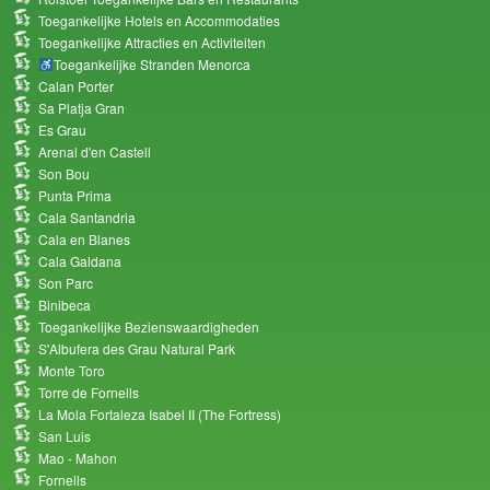
Toegankelijke Hotels en Accommodaties
Toegankelijke Attracties en Activiteiten
Toegankelijke Stranden Menorca
Calan Porter
Sa Platja Gran
Es Grau
Arenal d'en Castell
Son Bou
Punta Prima
Cala Santandria
Cala en Blanes
Cala Galdana
Son Parc
Binibeca
Toegankelijke Bezienswaardigheden
S'Albufera des Grau Natural Park
Monte Toro
Torre de Fornells
La Mola Fortaleza Isabel II (The Fortress)
San Luis
Mao - Mahon
Fornells