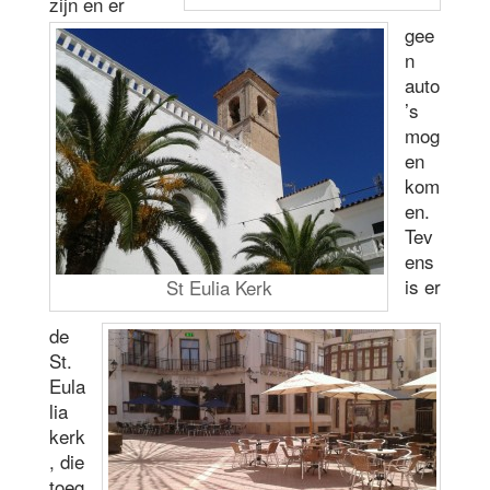
zijn en er
gee
n
auto
’s
mog
en
kom
en.
Tev
ens
is er
St Eulia Kerk
de
St.
Eula
lia
kerk
, die
toeg